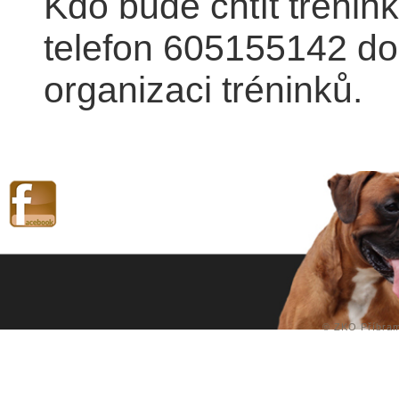
Kdo bude chtít trénink
telefon 605155142 do
organizaci tréninků.
©
ZKO Příbra