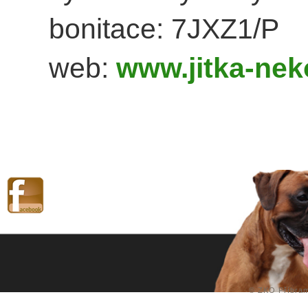
bonitace: 7JXZ1/P
web:
www.jitka-nek
©
ZKO Příbra