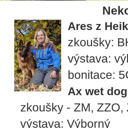
Neko
Ares z Hei
zkoušky: BH
výstava: vý
bonitace: 
Ax wet do
zkoušky - ZM, ZZO, 
výstava: Výborný